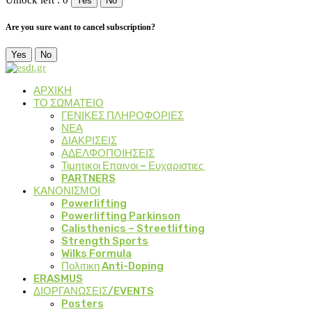
Unlock left : 0
Yes
No
Are you sure want to cancel subscription?
Yes
No
ΑΡΧΙΚΗ
ΤΟ ΣΩΜΑΤΕΙΟ
ΓΕΝΙΚΕΣ ΠΛΗΡΟΦΟΡΙΕΣ
ΝΕΑ
ΔΙΑΚΡΙΣΕΙΣ
ΑΔΕΛΦΟΠΟΙΗΣΕΙΣ
Τιμητικοι Επαινοι – Ευχαριστιες
PARTNERS
ΚΑΝΟΝΙΣΜΟΙ
Powerlifting
Powerlifting Parkinson
Calisthenics – Streetlifting
Strength Sports
Wilks Formula
Πολιτικη Anti-Doping
ERASMUS
ΔΙΟΡΓΑΝΩΣΕΙΣ/EVENTS
Posters