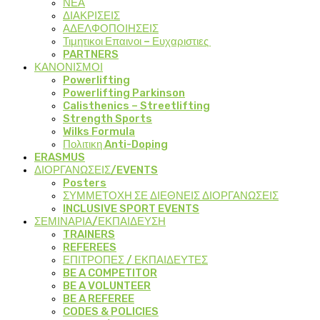
ΝΕΑ
ΔΙΑΚΡΙΣΕΙΣ
ΑΔΕΛΦΟΠΟΙΗΣΕΙΣ
Τιμητικοι Επαινοι – Ευχαριστιες
PARTNERS
ΚΑΝΟΝΙΣΜΟΙ
Powerlifting
Powerlifting Parkinson
Calisthenics – Streetlifting
Strength Sports
Wilks Formula
Πολιτικη Anti-Doping
ERASMUS
ΔΙΟΡΓΑΝΩΣΕΙΣ/EVENTS
Posters
ΣΥΜΜΕΤΟΧΗ ΣΕ ΔΙΕΘΝΕΙΣ ΔΙΟΡΓΑΝΩΣΕΙΣ
INCLUSIVE SPORT EVENTS
ΣΕΜΙΝΑΡΙΑ/ΕΚΠΑΙΔΕΥΣΗ
TRAINERS
REFEREES
ΕΠΙΤΡΟΠΕΣ / ΕΚΠΑΙΔΕΥΤΕΣ
BE A COMPETITOR
BE A VOLUNTEER
BE A REFEREE
CODES & POLICIES