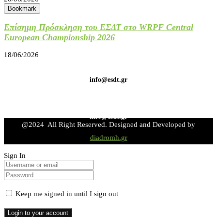
Bookmark
Επίσημη Πρόσκληση του ΕΣΔΤ στο WRPF Central
European Championship 2026
18/06/2026
info@esdt.gr
info@esdt.gr
@2024 All Right Reserved. Designed and Developed by
diadromh.gr
Sign In
Keep me signed in until I sign out