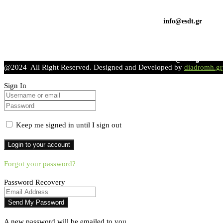
info@esdt.gr
info@esdt.gr
@2024 All Right Reserved. Designed and Developed by
diadromh.gr
Sign In
Keep me signed in until I sign out
Forgot your password?
Password Recovery
A new password will be emailed to you.