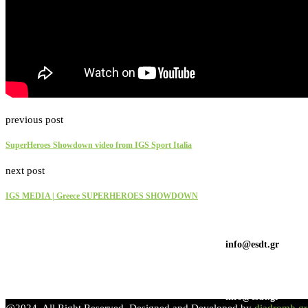
previous post
SuperHeroes Showdown video from IGS Sport Italia
next post
IGS MEDIA | Greece SUPERHEROES SHOWDOWN
info@esdt.gr
info@esdt.gr
@2024 All Right Reserved. Designed and Developed by
diadromh.gr