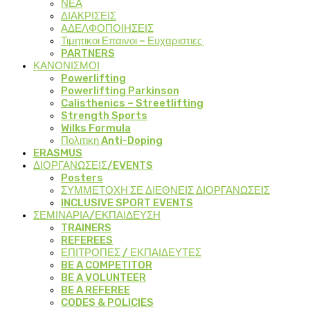
ΝΕΑ
ΔΙΑΚΡΙΣΕΙΣ
ΑΔΕΛΦΟΠΟΙΗΣΕΙΣ
Τιμητικοι Επαινοι – Ευχαριστιες
PARTNERS
ΚΑΝΟΝΙΣΜΟΙ
Powerlifting
Powerlifting Parkinson
Calisthenics – Streetlifting
Strength Sports
Wilks Formula
Πολιτικη Anti-Doping
ERASMUS
ΔΙΟΡΓΑΝΩΣΕΙΣ/EVENTS
Posters
ΣΥΜΜΕΤΟΧΗ ΣΕ ΔΙΕΘΝΕΙΣ ΔΙΟΡΓΑΝΩΣΕΙΣ
INCLUSIVE SPORT EVENTS
ΣΕΜΙΝΑΡΙΑ/ΕΚΠΑΙΔΕΥΣΗ
TRAINERS
REFEREES
ΕΠΙΤΡΟΠΕΣ / ΕΚΠΑΙΔΕΥΤΕΣ
BE A COMPETITOR
BE A VOLUNTEER
BE A REFEREE
CODES & POLICIES