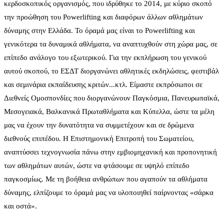
κερδοσκοπικός οργανισμός, που ιδρύθηκε το 2014, με κύριο σκοπό
την προώθηση του Powerlifting και διαφόρων άλλων αθλημάτων
δύναμης στην Ελλάδα. Το όραμά μας είναι το Powerlifting και
γενικότερα τα δυναμικά αθλήματα, να αναπτυχθούν στη χώρα μας, σε
επίπεδο ανάλογο του εξωτερικού. Για την εκπλήρωση του γενικού
αυτού σκοπού, το ΕΣΔΤ διοργανώνει αθλητικές εκδηλώσεις, φεστιβάλ
και σεμινάρια εκπαίδευσης κριτών...κτλ. Είμαστε εκπρόσωποι σε
Διεθνείς Ομοσπονδίες που διοργανώνουν Παγκόσμια, Πανευρωπαϊκά,
Μεσογειακά, Βαλκανικά Πρωταθλήματα και Κύπελλα, ώστε τα μέλη
μας να έχουν την δυνατότητα να συμμετέχουν και σε δρώμενα
διεθνούς επιπέδου. Η Επιστημονική Επιτροπή του Σωματείου,
αναπτύσσει τεχνογνωσία πάνω στην εμβιομηχανική και προπονητική
των αθλημάτων αυτών, ώστε να φτάσουμε σε υψηλό επίπεδο
παγκοσμίως. Με τη βοήθεια ανθρώπων που αγαπούν τα αθλήματα
δύναμης, ελπίζουμε το όραμά μας να υλοποιηθεί παίρνοντας «σάρκα
και οστά».