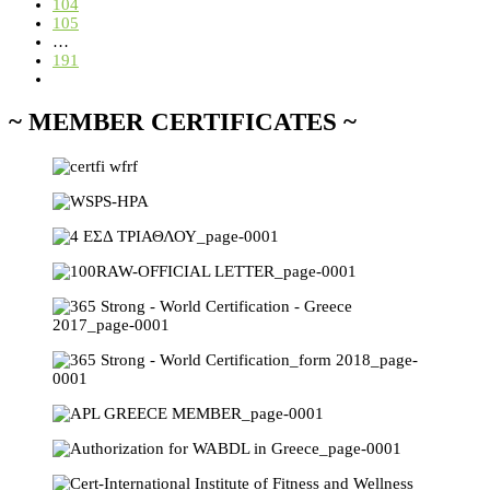
104
105
…
191
~ MEMBER CERTIFICATES ~