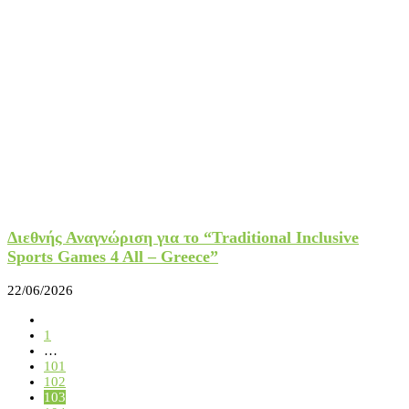
Διεθνής Αναγνώριση για το “Traditional Inclusive
Sports Games 4 All – Greece”
22/06/2026
1
…
101
102
103