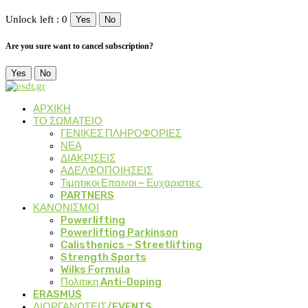
Unlock left : 0
Yes
No
Are you sure want to cancel subscription?
Yes
No
ΑΡΧΙΚΗ
ΤΟ ΣΩΜΑΤΕΙΟ
ΓΕΝΙΚΕΣ ΠΛΗΡΟΦΟΡΙΕΣ
ΝΕΑ
ΔΙΑΚΡΙΣΕΙΣ
ΑΔΕΛΦΟΠΟΙΗΣΕΙΣ
Τιμητικοι Επαινοι – Ευχαριστιες
PARTNERS
ΚΑΝΟΝΙΣΜΟΙ
Powerlifting
Powerlifting Parkinson
Calisthenics – Streetlifting
Strength Sports
Wilks Formula
Πολιτικη Anti-Doping
ERASMUS
ΔΙΟΡΓΑΝΩΣΕΙΣ/EVENTS