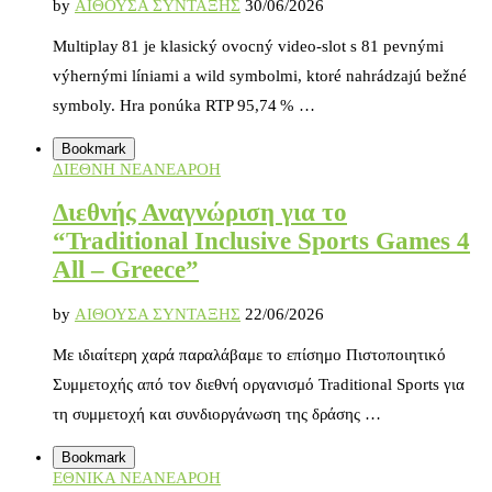
by
ΑΙΘΟΥΣΑ ΣΥΝΤΑΞΗΣ
30/06/2026
Multiplay 81 je klasický ovocný video‑slot s 81 pevnými
výhernými líniami a wild symbolmi, ktoré nahrádzajú bežné
symboly. Hra ponúka RTP 95,74 % …
Bookmark
ΔΙΕΘΝΗ ΝΕΑ
ΝΕΑ
ΡΟΗ
Διεθνής Αναγνώριση για το
“Traditional Inclusive Sports Games 4
All – Greece”
by
ΑΙΘΟΥΣΑ ΣΥΝΤΑΞΗΣ
22/06/2026
Με ιδιαίτερη χαρά παραλάβαμε το επίσημο Πιστοποιητικό
Συμμετοχής από τον διεθνή οργανισμό Traditional Sports για
τη συμμετοχή και συνδιοργάνωση της δράσης …
Bookmark
ΕΘΝΙΚΑ ΝΕΑ
ΝΕΑ
ΡΟΗ