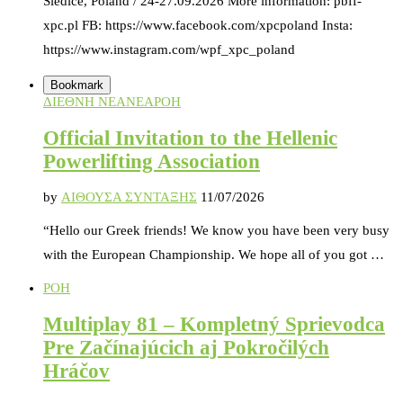
Siedlce, Poland / 24-27.09.2026 More information: pbff-
xpc.pl FB: https://www.facebook.com/xpcpoland Insta:
https://www.instagram.com/wpf_xpc_poland
Bookmark
ΔΙΕΘΝΗ ΝΕΑ
ΝΕΑ
ΡΟΗ
Official Invitation to the Hellenic
Powerlifting Association
by
ΑΙΘΟΥΣΑ ΣΥΝΤΑΞΗΣ
11/07/2026
“Hello our Greek friends! We know you have been very busy
with the European Championship. We hope all of you got …
ΡΟΗ
Multiplay 81 – Kompletný Sprievodca
Pre Začínajúcich aj Pokročilých
Hráčov