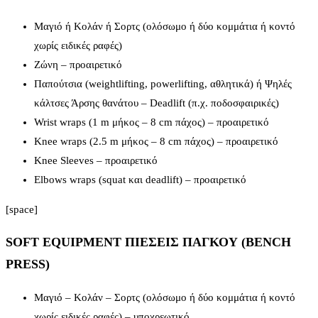
Μαγιό ή Κολάν ή Σορτς (ολόσωμο ή δύο κομμάτια ή κοντό
χωρίς ειδικές ραφές)
Ζώνη – προαιρετικό
Παπούτσια (weightlifting, powerlifting, αθλητικά) ή Ψηλές
κάλτσες Άρσης θανάτου – Deadlift (π.χ. ποδοσφαιρικές)
Wrist wraps (1 m μήκος – 8 cm πάχος) – προαιρετικό
Knee wraps (2.5 m μήκος – 8 cm πάχος) – προαιρετικό
Knee Sleeves – προαιρετικό
Elbows wraps (squat και deadlift) – προαιρετικό
[space]
SOFT EQUIPMENT ΠΙΕΣΕΙΣ ΠΑΓΚΟΥ (BENCH
PRESS)
Μαγιό – Κολάν – Σορτς (ολόσωμο ή δύο κομμάτια ή κοντό
χωρίς ειδικές ραφές) – υποχρεωτικό