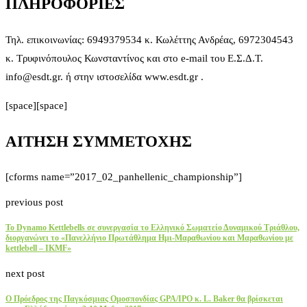
ΠΛΗΡΟΦΟΡΙΕΣ
Τηλ. επικοινωνίας: 6949379534 κ. Κωλέττης Ανδρέας, 6972304543
κ. Τρυφινόπουλος Κωνσταντίνος και στο e-mail του Ε.Σ.Δ.Τ.
info@esdt.gr. ή στην ιστοσελίδα www.esdt.gr .
[space][space]
ΑΙΤΗΣΗ ΣΥΜΜΕΤΟΧΗΣ
[cforms name=”2017_02_panhellenic_championship”]
previous post
Το Dynamo Kettlebells σε συνεργασία το Ελληνικό Σωματείο Δυναμικού Τριάθλου,
διοργανώνει το «Πανελλήνιο Πρωτάθλημα Ημι-Μαραθωνίου και Μαραθωνίου με
kettlebell – IKMF»
next post
O Πρόεδρος της Παγκόσμιας Ομοσπονδίας GPA/IPO κ. L. Baker θα βρίσκεται