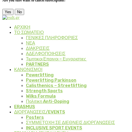
Are you sure want to cancel subscription?
Yes
No
ΑΡΧΙΚΗ
ΤΟ ΣΩΜΑΤΕΙΟ
ΓΕΝΙΚΕΣ ΠΛΗΡΟΦΟΡΙΕΣ
ΝΕΑ
ΔΙΑΚΡΙΣΕΙΣ
ΑΔΕΛΦΟΠΟΙΗΣΕΙΣ
Τιμητικοι Επαινοι – Ευχαριστιες
PARTNERS
ΚΑΝΟΝΙΣΜΟΙ
Powerlifting
Powerlifting Parkinson
Calisthenics – Streetlifting
Strength Sports
Wilks Formula
Πολιτικη Anti-Doping
ERASMUS
ΔΙΟΡΓΑΝΩΣΕΙΣ/EVENTS
Posters
ΣΥΜΜΕΤΟΧΗ ΣΕ ΔΙΕΘΝΕΙΣ ΔΙΟΡΓΑΝΩΣΕΙΣ
INCLUSIVE SPORT EVENTS