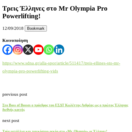
Τρεις Έλληνες στο Mr Olympia Pro
Powerlifting!
12/09/2018
Bookmark
Κοινοποίηση
https://www.sdna.gr/alla-spor/article/511417/treis-ellines-sto-mr-
olympia-pro-powerlifting-vids
previous post
Στο Boss of Bosses ο πρόεδρος του ΕΣΔΤ Κωλέττης Ανδρέας ως ο πρώτος Έλληνας
διεθνής κριτής
next post
Τρία μετάλλια και παγκόσμιο ρεκόρ στο «Mr. Olympia» οι Έλληνες!