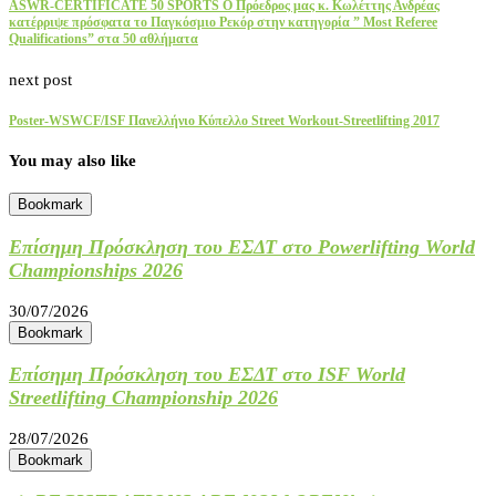
ASWR-CERTIFICATE 50 SPORTS Ο Πρόεδρος μας κ. Κωλέττης Ανδρέας
κατέρριψε πρόσφατα το Παγκόσμιο Ρεκόρ στην κατηγορία ” Most Referee
Qualifications” στα 50 αθλήματα
next post
Poster-WSWCF/ISF Πανελλήνιο Κύπελλο Street Workout-Streetlifting 2017
You may also like
Bookmark
Επίσημη Πρόσκληση του ΕΣΔΤ στο Powerlifting World
Championships 2026
30/07/2026
Bookmark
Επίσημη Πρόσκληση του ΕΣΔΤ στο ISF World
Streetlifting Championship 2026
28/07/2026
Bookmark