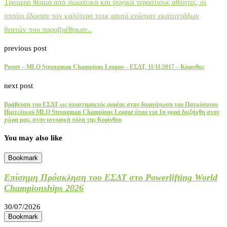
Τρομερό θέαμα από σωματικά και ψυχικά τεράστιους αθλητές, οι
οποίοι έδωσαν τον καλύτερο τους εαυτό ενώπιον εκατοντάδων
θεατών που παραβρέθηκαν..
previous post
Poster – MLO Strongman Champions League – ΕΣΔΤ, 11/11/2017 – Κόρινθος
next post
Βράβευση του ΕΣΔΤ ως υποστηρικτός φορέας στην διοργάνωση του Παγκόσμιου
Ημιτελικού MLO Strongman Champions League όπου για 1η φορά διεξήχθη στην
χώρα μας, στην ιστορική πόλη της Κορίνθου
You may also like
Bookmark
Επίσημη Πρόσκληση του ΕΣΔΤ στο Powerlifting World
Championships 2026
30/07/2026
Bookmark