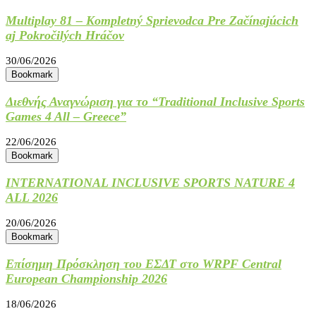
Multiplay 81 – Kompletný Sprievodca Pre Začínajúcich
aj Pokročilých Hráčov
30/06/2026
Bookmark
Διεθνής Αναγνώριση για το “Traditional Inclusive Sports
Games 4 All – Greece”
22/06/2026
Bookmark
INTERNATIONAL INCLUSIVE SPORTS NATURE 4
ALL 2026
20/06/2026
Bookmark
Επίσημη Πρόσκληση του ΕΣΔΤ στο WRPF Central
European Championship 2026
18/06/2026