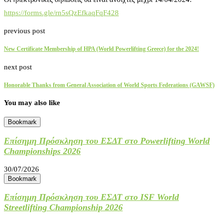
https://forms.gle/rn5sQzEfkaqFqF428
previous post
New Certificate Membership of HPA (World Powerlifting Greece) for the 2024!
next post
Honorable Thanks from General Association of World Sports Federations (GAWSF)
You may also like
Bookmark
Επίσημη Πρόσκληση του ΕΣΔΤ στο Powerlifting World
Championships 2026
30/07/2026
Bookmark
Επίσημη Πρόσκληση του ΕΣΔΤ στο ISF World
Streetlifting Championship 2026