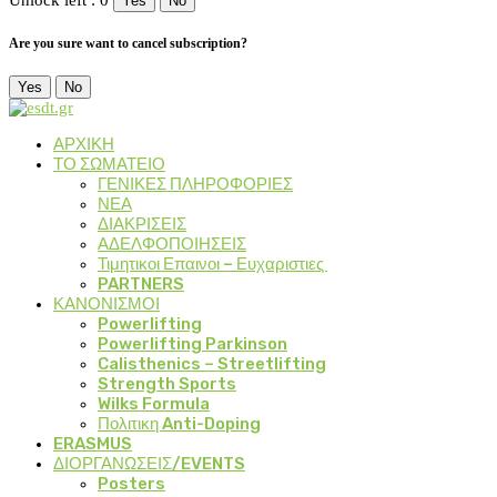
Unlock left : 0
Yes
No
Are you sure want to cancel subscription?
Yes
No
ΑΡΧΙΚΗ
ΤΟ ΣΩΜΑΤΕΙΟ
ΓΕΝΙΚΕΣ ΠΛΗΡΟΦΟΡΙΕΣ
ΝΕΑ
ΔΙΑΚΡΙΣΕΙΣ
ΑΔΕΛΦΟΠΟΙΗΣΕΙΣ
Τιμητικοι Επαινοι – Ευχαριστιες
PARTNERS
ΚΑΝΟΝΙΣΜΟΙ
Powerlifting
Powerlifting Parkinson
Calisthenics – Streetlifting
Strength Sports
Wilks Formula
Πολιτικη Anti-Doping
ERASMUS
ΔΙΟΡΓΑΝΩΣΕΙΣ/EVENTS
Posters