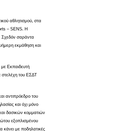
ικού αθλητισμού, στα
orts – SENS.
Η
. Σχεδόν σαράντα
λυήμερη εκμάθηση και
, με Εκπαιδευτή
α στελέχη του ΕΣΔΤ
αι αντιπρόεδρο του
λασίας και όχι μόνο
και δασικών κομματιών
πρώτου εξοπλισμένου
να κάνει με ποδηλατικές