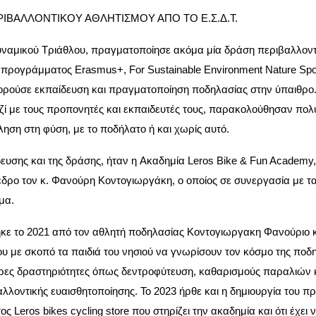
ΙΒΑΛΛΟΝΤΙΚΟΥ ΑΘΛΗΤΙΣΜΟΥ ΑΠΟ ΤΟ Ε.Σ.Δ.Τ.
υναμικού Τριάθλου, πραγματοποίησε ακόμα μία δράση περιβαλλοντ
ύ προγράμματος
Erasmus+, For Sustainable Environment Nature Sp
ρούσε εκπαίδευση και πραγματοποίηση ποδηλασίας στην ύπαιθρο
αζί με τους προπονητές και εκπαιδευτές τους, παρακολούθησαν πο
ληση στη φύση, με το ποδήλατο ή και χωρίς αυτό.
ευσης και της δράσης, ήταν η Ακαδημία Leros Bike & Fun Academy
εδρο τον κ. Φανούρη Κοντογιωργάκη, ο οποίος σε συνεργασία με τ
μα.
κε το 2021 από τον αθλητή ποδηλασίας Κοντογιωργακη Φανούριο κ
υ με σκοπό τα παιδιά του νησιού να γνωρίσουν τον κόσμο της ποδη
ρες δραστηριότητες όπως δεντροφύτευση, καθαρισμούς παραλιών 
αλλοντικής ευαισθητοποίησης. Το 2023 ήρθε και η δημιουργία του 
 Leros bikes cycling store που στηρίζει την ακαδημία και ότι έχει 